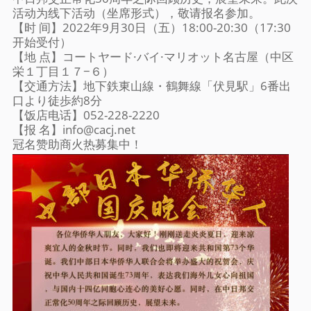
活动为线下活动（坐席形式），敬请报名参加。
【时 间】2022年9月30日（五）18:00-20:30（17:30
开始受付）
【地 点】コートヤード·バイ·マリオット名古屋（中区
栄１丁目１７−６）
【交通方法】地下鉄東山線・鶴舞線「伏見駅」6番出
口より徒歩約8分
【饭店电话】052-228-2220
【报 名】info@cacj.net
冠名赞助商火热募集中！