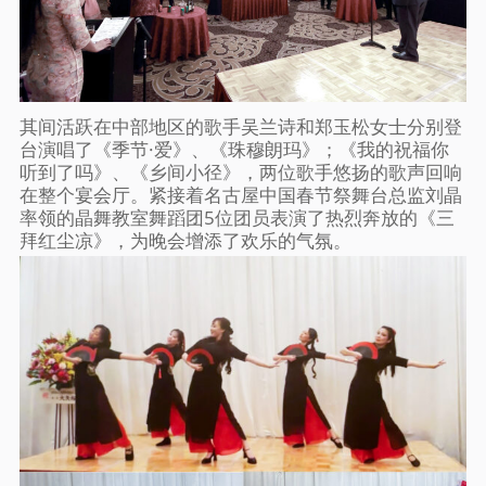
其间活跃在中部地区的歌手吴兰诗和郑玉松女士分别登
台演唱了《季节·爱》、《珠穆朗玛》；《我的祝福你
听到了吗》、《乡间小径》，两位歌手悠扬的歌声回响
在整个宴会厅。紧接着名古屋中国春节祭舞台总监刘晶
率领的晶舞教室舞蹈团5位团员表演了热烈奔放的《三
拜红尘凉》，为晚会增添了欢乐的气氛。