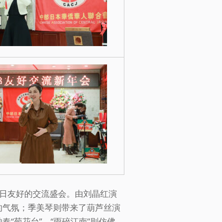
日友好的交流盛会。由刘晶红演
闹的气氛；季美琴则带来了葫芦丝演
奏“菊花台”、“雨碎江南”则仿佛