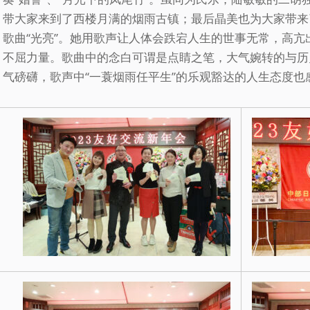
带大家来到了西楼月满的烟雨古镇；最后晶美也为大家带来了独
歌曲“光亮”。她用歌声让人体会跌宕人生的世事无常，高
不屈力量。歌曲中的念白可谓是点睛之笔，大气婉转的与历
气磅礴，歌声中“一蓑烟雨任平生”的乐观豁达的人生态度也