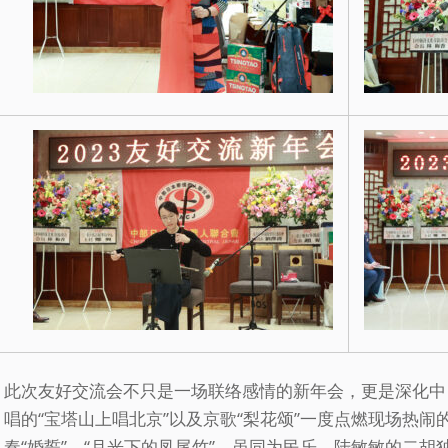
此次友好交流会不只是一场联络感情的新年会，更是深化中
唱的“宝塔山上唱北京”以及京歌“梨花颂”一度点燃现场热
奏“婚誓”、“月光下的凤尾竹”。虽同为民乐，陆敏敏的二胡独