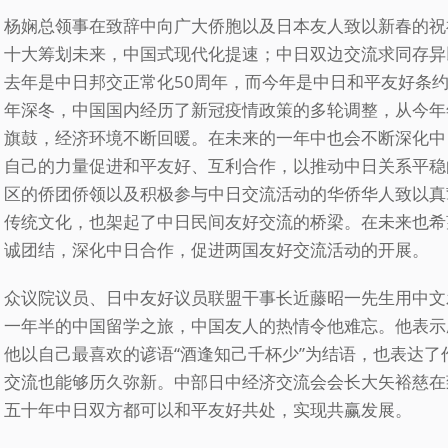
杨娴总领事在致辞中向广大侨胞以及日本友人致以新春的祝
十大筹划未来，中国式现代化提速；中日双边交流求同存异
去年是中日邦交正常化50周年，而今年是中日和平友好条约缔
年深冬，中国国内经历了新冠疫情政策的多轮调整，从今年
旗鼓，经济环境不断回暖。在未来的一年中也会不断深化中
自己的力量促进和平友好、互利合作，以推动中日关系平稳
区的侨团侨领以及积极参与中日交流活动的华侨华人致以真
传统文化，也架起了中日民间友好交流的桥梁。在未来也希
诚团结，深化中日合作，促进两国友好交流活动的开展。
众议院议员、日中友好议员联盟干事长近藤昭一先生用中文
一年半的中国留学之旅，中国友人的热情令他难忘。他表示
他以自己最喜欢的谚语“酒逢知己千杯少”为结语，也表达
交流也能够历久弥新。中部日中经济交流会会长大矢裕慈在
五十年中日双方都可以和平友好共处，实现共赢发展。