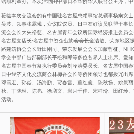
馆顺利举办。本次活动由中部日本华侨华人联合会主办，中
莅临本次交流会的有中国驻名古屋总领事馆总领事杨娴女士
吴波、领事张霖曦，众议院议员、日中友好议员联盟干事长
流会会长大矢裕慈、名古屋青年会议所国际经济推进委员会
名古屋支店长·名古屋中资企业协会会长金洁敏、荣东地区
路建筑协会会长野田刚司、荣东发展会会长加藤哲征、NH
学会中部广告部副部长平松和郎等多位各界人士出席。爱知华
名古屋中国春节祭执行委员会刘泽清委员长、名古屋中国春
日中经济文化交流商会林梅香会长等侨团领导也都拨冗出席
邓雪宏、孙焱、汤海鹏、贾春雷、董红俊、陈秋扬、姚景丽
秋、丁晓琳、陈亮、徐増文、岩月千佳、宋桂玲、田红玲、
活动。