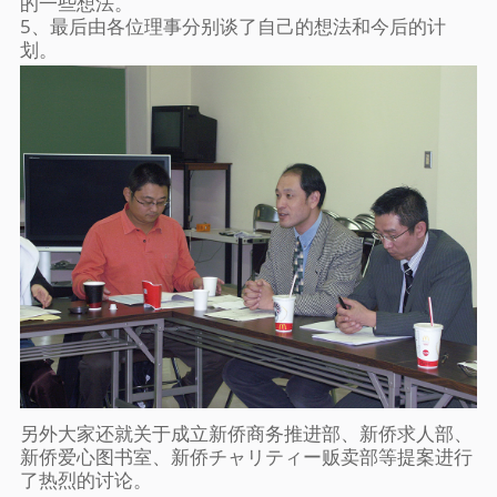
的一些想法。
5、最后由各位理事分别谈了自己的想法和今后的计
划。
另外大家还就关于成立新侨商务推进部、新侨求人部、
新侨爱心图书室、新侨チャリティー贩卖部等提案进行
了热烈的讨论。