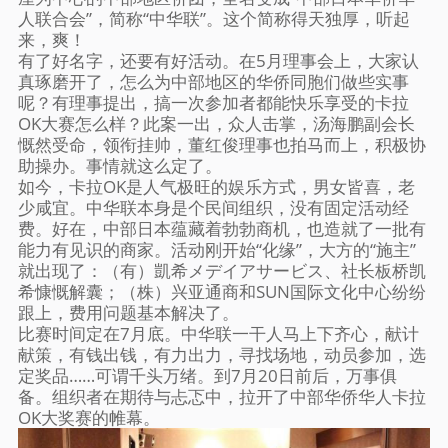
人联合会”，简称“中华联”。这个简称得天独厚，听起
来，爽！
有了好名字，还要有好活动。在5月理事会上，大家认
真琢磨开了，怎么为中部地区的华侨同胞们做些实事
呢？有理事提出，搞一次参加者都能快乐享受的卡拉
OK大赛怎么样？此案一出，众人击掌，汤海鹏副会长
慨然受命，领衔挂帅，董红俊理事也拍马而上，积极协
助操办。事情就这么定了。
如今，卡拉OK是人气极旺的娱乐方式，男女皆喜，老
少咸宜。中华联本身是个民间组织，没有固定活动经
费。好在，中部日本蕴藏着勃勃商机，也造就了一批有
能力有见识的商家。活动刚开始“化缘”，大方的“施主”
就出现了：（有）凱希メデイアサービス、社长板桥凯
希慷慨解囊；（株）兴亚通商和SUN国际文化中心纷纷
跟上，费用问题基本解决了。
比赛时间定在7月底。中华联一干人马上下齐心，献计
献策，有钱出钱，有力出力，寻找场地，动员参加，选
定奖品……可谓千头万绪。到7月20日前后，万事俱
备。组织者在期待与忐忑中，拉开了中部华侨华人卡拉
OK大奖赛的帷幕。