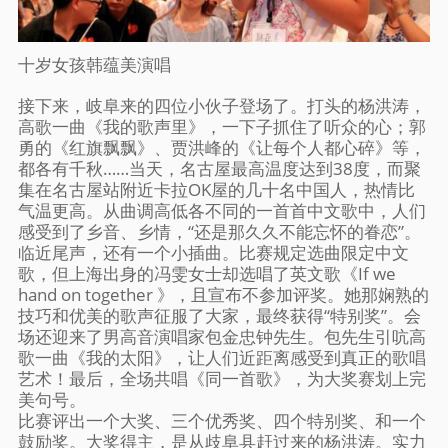
十岁女孩韩蕴美演唱
接下来，岐阜来的四位小伙子登场了。打头的杨洪涛，
高歌一曲《我的歌声里》，一下子抓住了听众的心；郭
勇的《红旗飘飘》、贾洪峰的《让每个人都心碎》等，
都各有千秋……当天，名古屋最高温度达到38度，而聚
集在名古屋站附近卡拉OK屋的几十名中国人，热情比
气温更高。从曲调高低各不同的一首首中文歌中，人们
感受到了乡音、乡情，“还是那久久不能忘怀的眷恋”。
临近尾声，还有一个小插曲。比赛规定选曲限定中文
歌，但上海出身的冯雯女士却选唱了英文歌《If we
hand on together 》，且宣布不参加评奖。她那娴熟的
技巧和优美的歌声征服了大家，最终获得“特别奖”。会
场还迎来了男高音演唱家包金忠钟先生。包先生引吭高
歌一曲《我的太阳》，让人们近距离感受到真正的歌唱
艺术！最后，全场共唱《同一首歌》，为大奖赛划上完
美句号。
比赛评出一个大奖、三个优秀奖、四个特别奖、和一个
鼓励奖。大奖得主，是从歧阜县赶过来的杨洪涛。实力