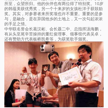
所至，众望所归。他的伙伴也有两位得了特别奖。10岁
的韩蕴美获优秀奖，另一个十来岁的女孩杜洋子获鼓励
奖。其实，对参赛者来所奖项也许不重要。重要的是参
与，是融合，是在异国他乡的土地上，又一次勾起浓浓
的手足之情。
中华联名誉会长葛汉彬、会长聂二中、总指挥汤海鹏，
有从头至尾辛苦操持的董红俊理事、领事馆代表吴卓，
还有赞助方代表板桥凯希等，为获奖歌手颁奖。