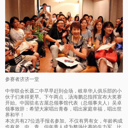
参赛者济济一堂
中华联会长聂二中早早赶到会场，岐阜华人俱乐部的小
伙子们来得更早。下午两点，汤海鹏总指挥宣布大奖赛
开始。中国驻名古屋总领事馆代表（总领事夫人）吴卓
领事致辞：希望大家唱出青春，唱出家庭幸福，唱出世
界和平！
本次共有27位选手报名参加。不仅有男有女，年龄构成
也有老、中、青，但年青人成为整场比赛的生力军。比