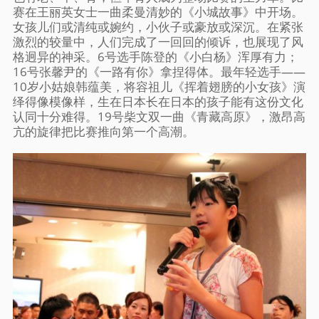
赛在王丽英女士一曲柔曼清妙的《小城故事》中开场。
女孩儿们或清纯或婉约，小伙子或豪放或深沉。在紧张
激烈的较量中，人们完成了一回回的倾诉，也展现了风
格迥异的神采。6号选手陈登的《小白杨》浑厚有力；
16号张馨尹的《一路有你》拿捏得体。最年轻选手——
10岁小姑娘韩蕴美，将容祖儿《挥着翅膀的小女孩》演
绎得像模像样，生在日本长在日本的孩子能有这份文化
认同十分难得。19号柴文双一曲《青藏高原》，激昂高
亢的旋律把比赛推向第一个高潮。