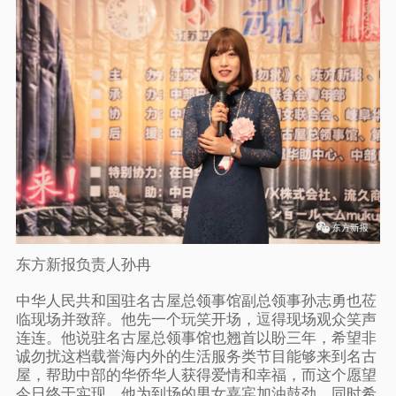
东方新报负责人孙冉
中华人民共和国驻名古屋总领事馆副总领事孙志勇也莅
临现场并致辞。他先一个玩笑开场，逗得现场观众笑声
连连。他说驻名古屋总领事馆也翘首以盼三年，希望非
诚勿扰这档载誉海内外的生活服务类节目能够来到名古
屋，帮助中部的华侨华人获得爱情和幸福，而这个愿望
今日终于实现。他为到场的男女嘉宾加油鼓劲，同时希