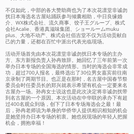
不仅如此，中部的各大赞助商也为了本次花凛堂非诚勿
扰日本海选名古屋站踊跃参与倾囊相助，中日良缘婚
介、WX株式会社、流久商事、饺子王グループ、株式
会社Acalie、香港真滋味集团、ショールームmuku
plus、大地不动产、株式会社佰吉堂不仅为活动贡献自
己的力量，还都在百忙中派出代表光临现场。
活动开场首先由本次花凛堂非诚勿扰日本专场的主办
方、东方新报负责人孙冉致辞。她回忆了三年前第一次
举办日本专场的全国海选的情形。当时的海选会非常成
功，超过700人报名，最终选出了30位男女嘉宾前往南
京录制了两期节目。也正是在那时，名古屋中国春节祭
委员会时任委员长的郑兴就表示希望有机会一定要来名
古屋办一场。孙冉女士说这也是此次决定将非诚勿扰带
到名古屋的一个原因。本次活动在中华联的承办下有超
过400名观众到场，创下了日本专场海选会之最！最
后，孙冉老师说为单身的华侨华人提供相识相知的机会
是她坚持办日本专场的初衷。她也祝现场的年轻人把握
机会，拥抱幸福！